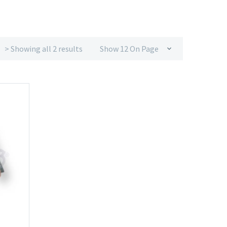
> Showing all 2 results
Show 12 On Page